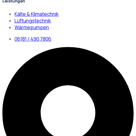
Leistungen
Kälte & Klimatechnik
Lüftungstechnik
Wärmepumpen
06181 / 490 7806